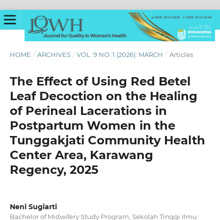
HOME
/
ARCHIVES
/
VOL. 9 NO. 1 (2026): MARCH
/
Articles
The Effect of Using Red Betel
Leaf Decoction on the Healing
of Perineal Lacerations in
Postpartum Women in the
Tunggakjati Community Health
Center Area, Karawang
Regency, 2025
Neni Sugiarti
Bachelor of Midwifery Study Program, Sekolah Tinggi Ilmu