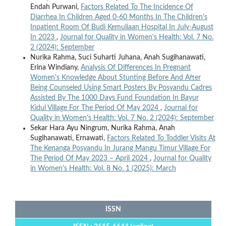
Endah Purwani,
Factors Related To The Incidence Of
Diarrhea In Children Aged 0-60 Months In The Children's
Inpatient Room Of Budi Kemuliaan Hospital In July-August
In 2023
,
Journal for Quality in Women's Health: Vol. 7 No.
2 (2024): September
Nurika Rahma, Suci Suharti Juhana, Anah Sugihanawati,
Erina Windiany,
Analysis Of Differences In Pregnant
Women's Knowledge About Stunting Before And After
Being Counseled Using Smart Posters By Posyandu Cadres
Assisted By The 1000 Days Fund Foundation In Bayur
Kidul Village For The Period Of May 2024
,
Journal for
Quality in Women's Health: Vol. 7 No. 2 (2024): September
Sekar Hara Ayu Ningrum, Nurika Rahma, Anah
Sugihanawati, Ernawati,
Factors Related To Toddler Visits At
The Kenanga Posyandu In Jurang Mangu Timur Village For
The Period Of May 2023 – April 2024
,
Journal for Quality
in Women's Health: Vol. 8 No. 1 (2025): March
ISSN