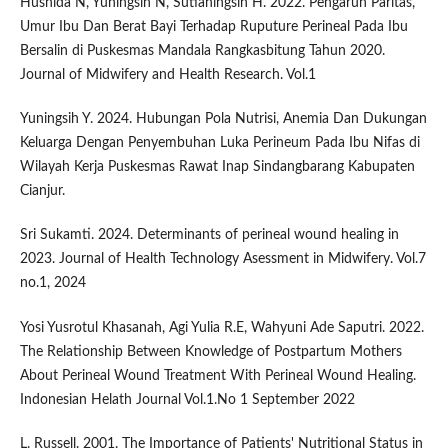
Husnida N, Yuningsih N, Sutianingsih H. 2022. Pengaruh Paritas,
Umur Ibu Dan Berat Bayi Terhadap Ruputure Perineal Pada Ibu
Bersalin di Puskesmas Mandala Rangkasbitung Tahun 2020.
Journal of Midwifery and Health Research. Vol.1
Yuningsih Y. 2024. Hubungan Pola Nutrisi, Anemia Dan Dukungan
Keluarga Dengan Penyembuhan Luka Perineum Pada Ibu Nifas di
Wilayah Kerja Puskesmas Rawat Inap Sindangbarang Kabupaten
Cianjur.
Sri Sukamti. 2024. Determinants of perineal wound healing in
2023. Journal of Health Technology Asessment in Midwifery. Vol.7
no.1, 2024
Yosi Yusrotul Khasanah, Agi Yulia R.E, Wahyuni Ade Saputri. 2022.
The Relationship Between Knowledge of Postpartum Mothers
About Perineal Wound Treatment With Perineal Wound Healing.
Indonesian Helath Journal Vol.1.No 1 September 2022
L. Russell. 2001. The Importance of Patients' Nutritional Status in