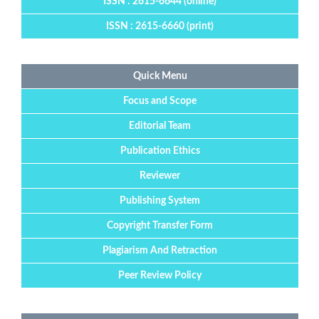
ISSN : 2615-6644 (online)
ISSN : 2615-6660 (print)
Quick Menu
Focus and Scope
Editorial Team
Publication Ethics
Reviewer
Publishing System
Copyright Transfer Form
Plagiarism And Retraction
Peer Review Policy